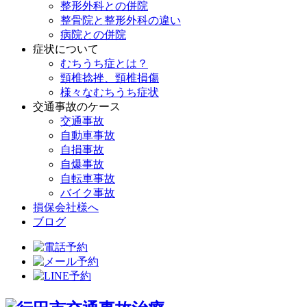
整形外科との併院
整骨院と整形外科の違い
病院との併院
症状について
むちうち症とは？
頸椎捻挫、頸椎損傷
様々なむちうち症状
交通事故のケース
交通事故
自動車事故
自損事故
自爆事故
自転車事故
バイク事故
損保会社様へ
ブログ