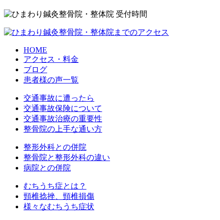
HOME
アクセス・料金
ブログ
患者様の声一覧
交通事故に遭ったら
交通事故保険について
交通事故治療の重要性
整骨院の上手な通い方
整形外科との併院
整骨院と整形外科の違い
病院との併院
むちうち症とは？
頸椎捻挫、頸椎損傷
様々なむちうち症状