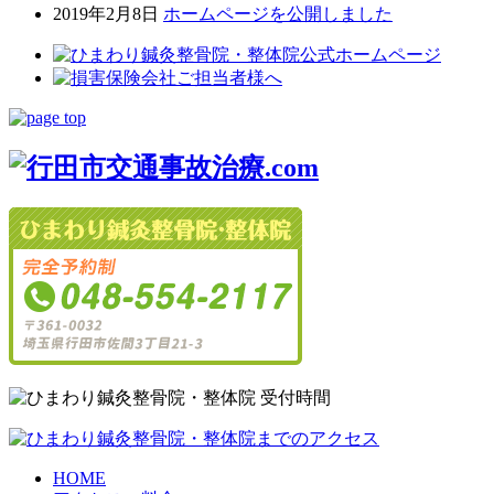
2019年2月8日
ホームページを公開しました
HOME