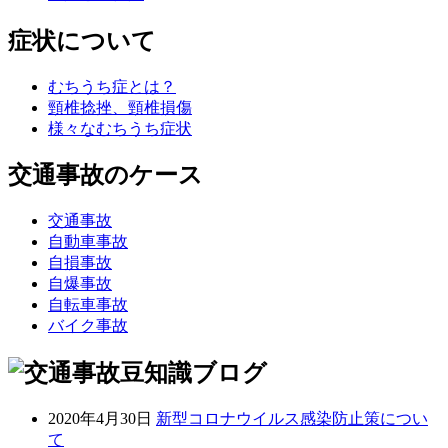
症状について
むちうち症とは？
頸椎捻挫、頸椎損傷
様々なむちうち症状
交通事故のケース
交通事故
自動車事故
自損事故
自爆事故
自転車事故
バイク事故
2020年4月30日
新型コロナウイルス感染防止策につい
て