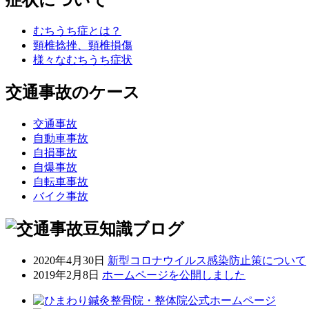
むちうち症とは？
頸椎捻挫、頸椎損傷
様々なむちうち症状
交通事故のケース
交通事故
自動車事故
自損事故
自爆事故
自転車事故
バイク事故
2020年4月30日
新型コロナウイルス感染防止策について
2019年2月8日
ホームページを公開しました