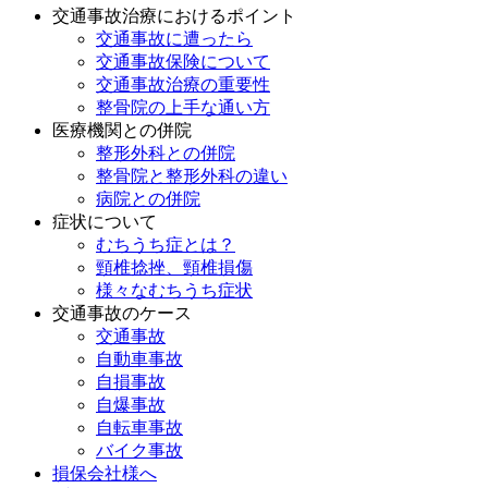
交通事故治療におけるポイント
交通事故に遭ったら
交通事故保険について
交通事故治療の重要性
整骨院の上手な通い方
医療機関との併院
整形外科との併院
整骨院と整形外科の違い
病院との併院
症状について
むちうち症とは？
頸椎捻挫、頸椎損傷
様々なむちうち症状
交通事故のケース
交通事故
自動車事故
自損事故
自爆事故
自転車事故
バイク事故
損保会社様へ